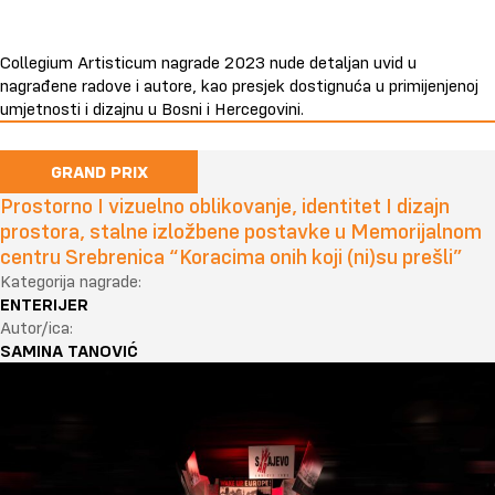
Collegium Artisticum nagrade 2023 nude detaljan uvid u
nagrađene radove i autore, kao presjek dostignuća u primijenjenoj
umjetnosti i dizajnu u Bosni i Hercegovini.
GRAND PRIX
Prostorno I vizuelno oblikovanje, identitet I dizajn
prostora, stalne izložbene postavke u Memorijalnom
centru Srebrenica “Koracima onih koji (ni)su prešli”
Kategorija nagrade:
ENTERIJER
Autor/ica:
SAMINA TANOVIĆ