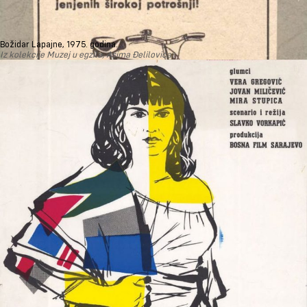
Božidar Lapajne, 1975. godina.
Iz kolekcije Muzej u egzilu, Asima Đelilovića.