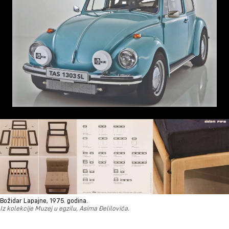
Božidar Lapajne, 1975. godina.
Iz kolekcije Muzej u egzilu, Asima Đelilovića.