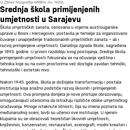
Iz Zbirke fotografija HMBIH, inv. 14216.
Srednja škola primijenjenih
umjetnosti u Sarajevu
Škola umjetničkih zanata, osnovana u vrijeme austrougarske
uprave u Bosni i Hercegovini, postavila je temelje za organizovano
čuvanje i unaprjeđenje tradicionalnih umjetničkih zanata – ali i
razvoj primijenjene umjetnosti. Današnja zgrada škole, sagrađena
je 1893. godine. U prvom razdoblju svog postojanja, Srednja škola
primijenjenih umjetnosti fokusirala se na očuvanje vještina i
tehnika koje su na ovim prostorima već dostigle zavidan tehnički,
tehnološki i estetski nivo.
Nakon 1945. godine, škola je doživjela transformaciju i postala
institucija koja snažno podstiče razvoj likovnih i primijenjenih
umjetnosti. Ova promjena donijela je nove pristupe obrazovanju,
omogućavajući učenicima da istražuju različite oblike umjetničkog
izražavanja. Mnoge istaknute ličnosti, čija su imena poznata na
međunarodnoj sceni, bivši su učenici ove institucije. U njenim
klupama su se obrazovali teoretičari likovnih umjetnosti,
književnici, konzervatori, restauratori, scenografi, modni kreatori i