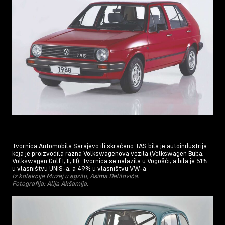
Tvornica Automobila Sarajevo ili skraćeno TAS bila je autoindustrija
koja je proizvodila razna Volkswagenova vozila (Volkswagen Buba,
Volkswagen Golf I, II, III). Tvornica se nalazila u Vogošći, a bila je 51%
u vlasništvu UNIS-a, a 49% u vlasništvu VW-a.
Iz kolekcije Muzej u egzilu, Asima Đelilovića.
Fotografija: Alija Akšamija.