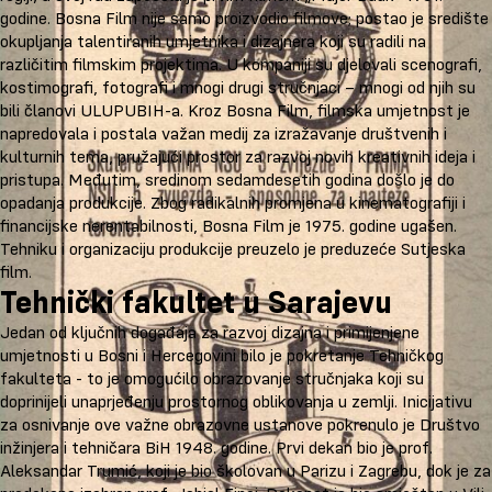
godine. Bosna Film nije samo proizvodio filmove; postao je središte
okupljanja talentiranih umjetnika i dizajnera koji su radili na
različitim filmskim projektima. U kompaniji su djelovali scenografi,
kostimografi, fotografi i mnogi drugi stručnjaci – mnogi od njih su
bili članovi ULUPUBIH-a. Kroz Bosna Film, filmska umjetnost je
napredovala i postala važan medij za izražavanje društvenih i
kulturnih tema, pružajući prostor za razvoj novih kreativnih ideja i
pristupa. Međutim, sredinom sedamdesetih godina došlo je do
opadanja produkcije. Zbog radikalnih promjena u kinematografiji i
financijske nerentabilnosti, Bosna Film je 1975. godine ugašen.
Tehniku i organizaciju produkcije preuzelo je preduzeće Sutjeska
film.
Tehnički fakultet u Sarajevu
Jedan od ključnih događaja za razvoj dizajna i primijenjene
umjetnosti u Bosni i Hercegovini bilo je pokretanje Tehničkog
fakulteta - to je omogućilo obrazovanje stručnjaka koji su
doprinijeli unaprjeđenju prostornog oblikovanja u zemlji. Inicijativu
za osnivanje ove važne obrazovne ustanove pokrenulo je Društvo
inžinjera i tehničara BiH 1948. godine. Prvi dekan bio je prof.
Aleksandar Trumić, koji je bio školovan u Parizu i Zagrebu, dok je za