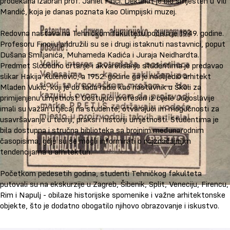
prodekana izabran prof. Jahiel Finci. Dekanat je bio smješten u Vili
Mandić, koja je danas poznata kao Olimpijski muzej.
Redovna nastava na Tehničkom fakultetu počela je 1949. godine.
Profesoru Finciju pridružili su se i drugi istaknuti nastavnici, poput
Dušana Smiljanića, Muhameda Kadića i Juraja Neidhardta.
Predmet Slobodno crtanje i akvarelisanje studentima je predavao
slikar Hakija Kulenović, a 1952. godine ga je naslijedio arhitekt
Mladen Vukić, koji je do tada radio kao nastavnik u Školi za
primijenjenu umjetnost. Gostujući profesori iz cijele Jugoslavije
imali su važan utjecaj na studente, otvarajući im mogućnosti za
usavršavanje u teoriji, praksi i historiji umjetnosti. Studentima je
bila dostupna i stručna biblioteka sa brojnim međunarodnim
časopisima, gdje su se mogli informirati o najznačajnijim
tendencijama u arhitekturi.
Početkom pedesetih godina, studenti Tehničkog fakulteta
putovali su na ekskurzije u Zagreb, Šibenik, Split, Veneciju, Firencu,
Rim i Napulj - obilaze historijske spomenike i važne arhitektonske
objekte, što je dodatno obogatilo njihovo obrazovanje i iskustvo.