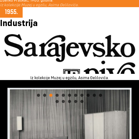
Iz kolekcije Muzej u egzilu, Asima Đelilovića.
Industrija
Iz kolekcije Muzej u egzilu, Asima Đelilovića.