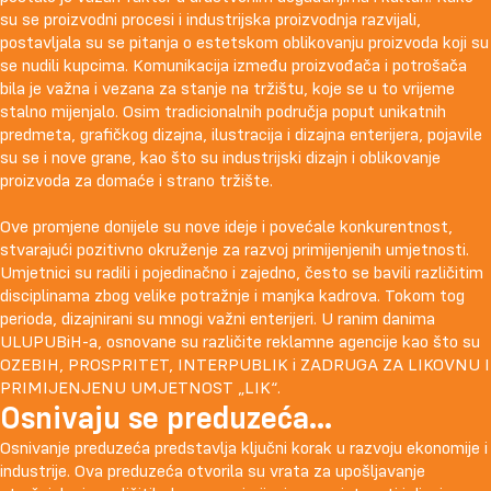
su se proizvodni procesi i industrijska proizvodnja razvijali,
postavljala su se pitanja o estetskom oblikovanju proizvoda koji su
se nudili kupcima. Komunikacija između proizvođača i potrošača
bila je važna i vezana za stanje na tržištu, koje se u to vrijeme
stalno mijenjalo. Osim tradicionalnih područja poput unikatnih
predmeta, grafičkog dizajna, ilustracija i dizajna enterijera, pojavile
su se i nove grane, kao što su industrijski dizajn i oblikovanje
proizvoda za domaće i strano tržište.
Ove promjene donijele su nove ideje i povećale konkurentnost,
stvarajući pozitivno okruženje za razvoj primijenjenih umjetnosti.
Umjetnici su radili i pojedinačno i zajedno, često se bavili različitim
disciplinama zbog velike potražnje i manjka kadrova. Tokom tog
perioda, dizajnirani su mnogi važni enterijeri. U ranim danima
ULUPUBiH-a, osnovane su različite reklamne agencije kao što su
OZEBIH, PROSPRITET, INTERPUBLIK i ZADRUGA ZA LIKOVNU I
PRIMIJENJENU UMJETNOST „LIK“.
Osnivaju se preduzeća...
Osnivanje preduzeća predstavlja ključni korak u razvoju ekonomije i
industrije. Ova preduzeća otvorila su vrata za upošljavanje