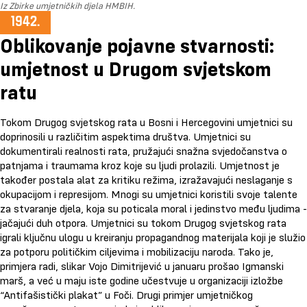
Iz Zbirke umjetničkih djela HMBIH.
Oblikovanje pojavne stvarnosti:
umjetnost u Drugom svjetskom
ratu
Tokom Drugog svjetskog rata u Bosni i Hercegovini umjetnici su
doprinosili u različitim aspektima društva. Umjetnici su
dokumentirali realnosti rata, pružajući snažna svjedočanstva o
patnjama i traumama kroz koje su ljudi prolazili. Umjetnost je
također postala alat za kritiku režima, izražavajući neslaganje s
okupacijom i represijom. Mnogi su umjetnici koristili svoje talente
za stvaranje djela, koja su poticala moral i jedinstvo među ljudima -
jačajući duh otpora. Umjetnici su tokom Drugog svjetskog rata
igrali ključnu ulogu u kreiranju propagandnog materijala koji je služio
za potporu političkim ciljevima i mobilizaciju naroda. Tako je,
primjera radi, slikar Vojo Dimitrijević u januaru prošao Igmanski
marš, a već u maju iste godine učestvuje u organizaciji izložbe
“Antifašistički plakat” u Foči. Drugi primjer umjetničkog