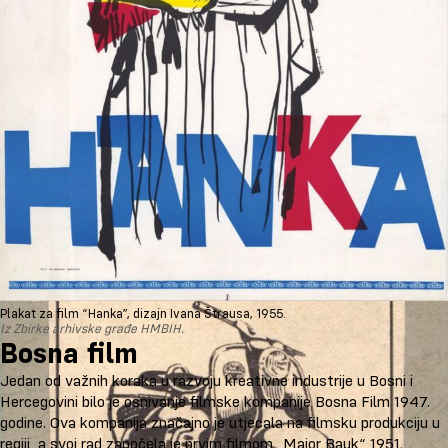
Plakat za film “Hanka”, dizajn Ivana Štrausa, 1955.
Iz Zbirke arhivske građe HMBIH.
Bosna film
Jedan od važnih koraka u razvoju kreativne industrije u Bosni i
Hercegovini bilo je osnivanje filmske kompanije Bosna Film 1947.
godine. Ova kompanija značajno je utjecala na filmsku produkciju u
regiji, a svoj rad započela je prvim filmom „Major Bauk“ 1951.