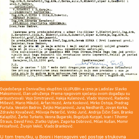
Svjedočenje o Osnivačkoj skupštini ULUPUBIH-a iznio je Ladislav Slavko
Maksimović, član udruženja. Prema njegovom sjećanju ovom događaju su
prisustvovali: Vojo Dimitrijević, Hakija Kulenović, Vlado Vojnović, Radenko
Mišević, Mario Mikulić, Arfan Hozić, Ante Kocković, Mirko Ostoja, Predrag
Furtula, Veselin Badrov, Željko Marjanović, Juraj Neidhardt, Jovan Korka,
Zdravko Kovačević, Milivoje Peterčić, Vinko Jurić, Andrija Čičin Šain, Branko
Kalajdžić, Žarko Turketo, Vesna Bugarski, Bogoljub Kurpjel, Ivan i Tihomir
Štraus, David Finci, Zlatko Ugljen, Zagorka Dobrović, Milan Kušan, Momir
Hrisafović, Živojin Vekić, Vlado Branković.
U tom trenutku, u Bosni i Hercegovini već postoje strukovna