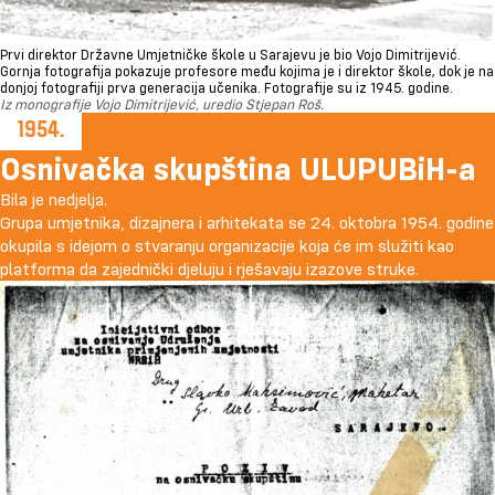
Prvi direktor Državne Umjetničke škole u Sarajevu je bio Vojo Dimitrijević.
Gornja fotografija pokazuje profesore među kojima je i direktor škole, dok je na
donjoj fotografiji prva generacija učenika. Fotografije su iz 1945. godine.
Iz monografije Vojo Dimitrijević, uredio Stjepan Roš.
Osnivačka skupština ULUPUBiH-a
Bila je nedjelja.
Grupa umjetnika, dizajnera i arhitekata se 24. oktobra 1954. godine
okupila s idejom o stvaranju organizacije koja će im služiti kao
platforma da zajednički djeluju i rješavaju izazove struke.