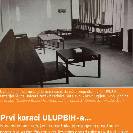
U podizanju i opremanju brojnih objekata učestvuju članovi ULUPUBIH-a.
Enterijer kluba Univerzitetskih radnika Sarajevo, Zlatko Ugljen, 1962. godina.
Iz knjige “Dizajn u Bosni i Hercegovini”, urednik Slobodan Samardžić Sam.
Prvi koraci ULUPBIH-a…
Novoosnovano udruženje umjetnika primijenjenih umjetnosti
postalo je važan faktor u društvenim događanjima i kulturi. Kako