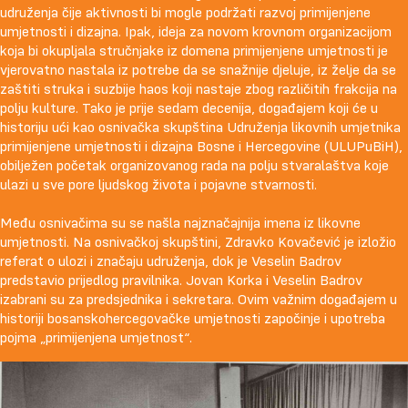
udruženja čije aktivnosti bi mogle podržati razvoj primijenjene
umjetnosti i dizajna. Ipak, ideja za novom krovnom organizacijom
koja bi okupljala stručnjake iz domena primijenjene umjetnosti je
vjerovatno nastala iz potrebe da se snažnije djeluje, iz želje da se
zaštiti struka i suzbije haos koji nastaje zbog različitih frakcija na
polju kulture. Tako je prije sedam decenija, događajem koji će u
historiju ući kao osnivačka skupština Udruženja likovnih umjetnika
primijenjene umjetnosti i dizajna Bosne i Hercegovine (ULUPuBiH),
obilježen početak organizovanog rada na polju stvaralaštva koje
ulazi u sve pore ljudskog života i pojavne stvarnosti.
Među osnivačima su se našla najznačajnija imena iz likovne
umjetnosti. Na osnivačkoj skupštini, Zdravko Kovačević je izložio
referat o ulozi i značaju udruženja, dok je Veselin Badrov
predstavio prijedlog pravilnika. Jovan Korka i Veselin Badrov
izabrani su za predsjednika i sekretara. Ovim važnim događajem u
historiji bosanskohercegovačke umjetnosti započinje i upotreba
pojma „primijenjena umjetnost“.