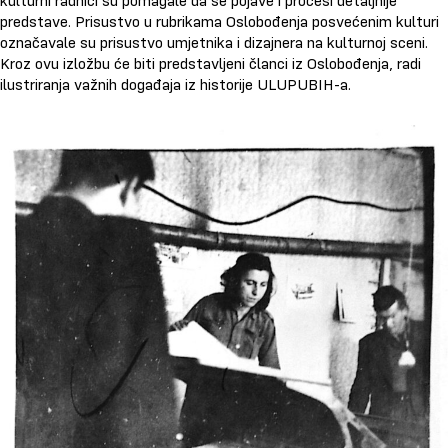
kulturni radnici su pomagale da se pojave i procesi detaljnije
predstave. Prisustvo u rubrikama Oslobođenja posvećenim kulturi
označavale su prisustvo umjetnika i dizajnera na kulturnoj sceni.
Kroz ovu izložbu će biti predstavljeni članci iz Oslobođenja, radi
ilustriranja važnih događaja iz historije ULUPUBIH-a.