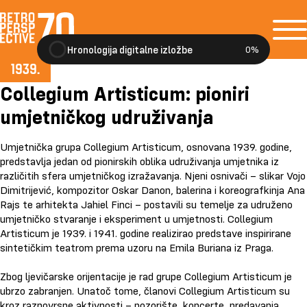
Hronologija digitalne izložbe
0%
1939.
1942.
Collegium Artisticum: pioniri
1945.
1954.
umjetničkog udruživanja
1955.
1962.
1963.
Umjetnička grupa Collegium Artisticum, osnovana 1939. godine,
1963.
1963. - 1966.
predstavlja jedan od pionirskih oblika udruživanja umjetnika iz
1971.
različitih sfera umjetničkog izražavanja. Njeni osnivači – slikar Vojo
1972.
1975.
Dimitrijević, kompozitor Oskar Danon, balerina i koreografkinja Ana
1976.
Rajs te arhitekta Jahiel Finci – postavili su temelje za udruženo
1984.
umjetničko stvaranje i eksperiment u umjetnosti. Collegium
1985.
1987.
Artisticum je 1939. i 1941. godine realizirao predstave inspirirane
1988.
sintetičkim teatrom prema uzoru na Emila Buriana iz Praga.
1992.
1996.
1998.
Zbog ljevičarske orijentacije je rad grupe Collegium Artisticum je
2006.
ubrzo zabranjen. Unatoč tome, članovi Collegium Artisticum su
2009.
2011.
kroz raznovrsne aktivnosti – pozorište, koncerte, predavanja,