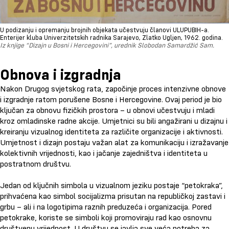
U podizanju i opremanju brojnih objekata učestvuju članovi ULUPUBIH-a.
Enterijer kluba Univerzitetskih radnika Sarajevo, Zlatko Ugljen, 1962. godina.
Iz knjige “Dizajn u Bosni i Hercegovini”, urednik Slobodan Samardžić Sam.
Obnova i izgradnja
Nakon Drugog svjetskog rata, započinje proces intenzivne obnove
i izgradnje ratom porušene Bosne i Hercegovine. Ovaj period je bio
ključan za obnovu fizičkih prostora – u obnovi učestvuju i mladi
kroz omladinske radne akcije. Umjetnici su bili angažirani u dizajnu i
kreiranju vizualnog identiteta za različite organizacije i aktivnosti.
Umjetnost i dizajn postaju važan alat za komunikaciju i izražavanje
kolektivnih vrijednosti, kao i jačanje zajedništva i identiteta u
postratnom društvu.
Jedan od ključnih simbola u vizualnom jeziku postaje “petokraka”,
prihvaćena kao simbol socijalizma prisutan na republičkoj zastavi i
grbu – ali i na logotipima raznih preduzeća i organizacija. Pored
petokrake, koriste se simboli koji promoviraju rad kao osnovnu
društvenu vrijednost. U društvu se javlja sve veća potreba za