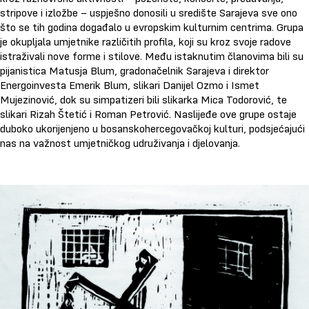
2014.
stripove i izložbe – uspješno donosili u središte Sarajeva sve ono
2016.
2019.
što se tih godina događalo u evropskim kulturnim centrima. Grupa
2024.
je okupljala umjetnike različitih profila, koji su kroz svoje radove
istraživali nove forme i stilove. Među istaknutim članovima bili su
pijanistica Matusja Blum, gradonačelnik Sarajeva i direktor
Energoinvesta Emerik Blum, slikari Danijel Ozmo i Ismet
Mujezinović, dok su simpatizeri bili slikarka Mica Todorović, te
slikari Rizah Štetić i Roman Petrović. Naslijeđe ove grupe ostaje
duboko ukorijenjeno u bosanskohercegovačkoj kulturi, podsjećajući
nas na važnost umjetničkog udruživanja i djelovanja.