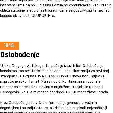
intervencijama na polju dizajna i vizualne komunikacije, kao i raznih
oblika saradnje među umjetnicima, čime se postavljaju temelji za
buduće aktivnosti ULUPUBIH-a.
Oslobođenje
U jeku Drugog svjetskog rata, počinje izlaziti list Oslobođenje,
koncipiran kao antifašističke novine. Logo i ilustraciju za prvi broj,
štampan 30. avgusta 1943. u selu Donja Trnova kod Ugljevika,
napravio je slikar Ismet Mujezinović. Kontinuiranim radom je
Oslobođenje preraslo u novinu s najdužom tradicijom u Bosni i
Hercegovini, koja je revnosno doprinosila kulturnom životu grada.
Kroz Oslobođenje se vršilo informisanje javnosti o važnim
događajima i na polju kulture, a kritike koje su pisali najznačajniji