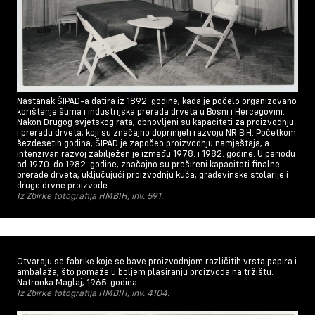
Nastanak ŠIPAD-a datira iz 1892. godine, kada je počelo organizovano
korištenje šuma i industrijska prerada drveta u Bosni i Hercegovini.
Nakon Drugog svjetskog rata, obnovljeni su kapaciteti za proizvodnju
i preradu drveta, koji su značajno doprinijeli razvoju NR BiH. Početkom
šezdesetih godina, ŠIPAD je započeo proizvodnju namještaja, a
intenzivan razvoj zabilježen je između 1978. i 1982. godine. U periodu
od 1970. do 1982. godine, značajno su prošireni kapaciteti finalne
prerade drveta, uključujući proizvodnju kuća, građevinske stolarije i
druge drvne proizvode.
Iz Zbirke fotografija HMBIH, inv. 591.
Otvaraju se fabrike koje se bave proizvodnjom različitih vrsta papira i
ambalaža, što pomaže u boljem plasiranju proizvoda na tržištu.
Natronka Maglaj, 1965. godina.
Iz Zbirke fotografija HMBIH, inv. 4104.