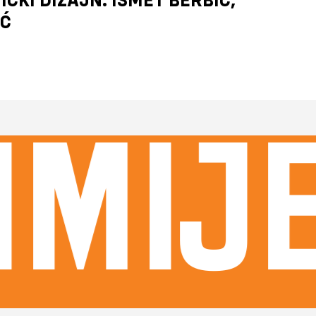
IĆ
mije