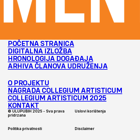
MENT
POČETNA STRANICA
DIGITALNA IZLOŽBA
HRONOLOGIJA DOGAĐAJA
ARHIVA ČLANOVA UDRUŽENJA
O PROJEKTU
NAGRADA COLLEGIUM ARTISTICUM
COLLEGIUM ARTISTICUM 2025
KONTAKT
©
U
L
U
P
U
B
I
H
2
0
2
5
-
S
v
a
p
r
a
v
a
U
s
l
o
v
i
k
o
r
i
š
t
e
n
j
a
p
r
i
d
r
z
a
n
a
P
o
l
i
t
i
k
a
p
r
i
v
a
t
n
o
s
t
i
D
i
s
c
l
a
i
m
e
r