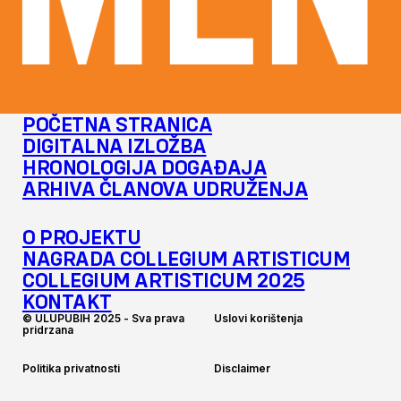
MENT
POČETNA STRANICA
DIGITALNA IZLOŽBA
HRONOLOGIJA DOGAĐAJA
ARHIVA ČLANOVA UDRUŽENJA
O PROJEKTU
NAGRADA COLLEGIUM ARTISTICUM
COLLEGIUM ARTISTICUM 2025
KONTAKT
©
U
L
U
P
U
B
I
H
2
0
2
5
-
S
v
a
p
r
a
v
a
U
s
l
o
v
i
k
o
r
i
š
t
e
n
j
a
p
r
i
d
r
z
a
n
a
P
o
l
i
t
i
k
a
p
r
i
v
a
t
n
o
s
t
i
D
i
s
c
l
a
i
m
e
r