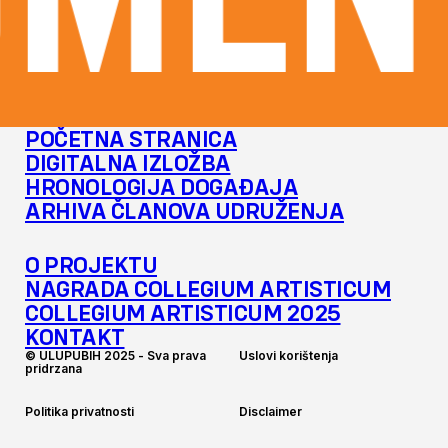
MENT
POČETNA STRANICA
DIGITALNA IZLOŽBA
HRONOLOGIJA DOGAĐAJA
ARHIVA ČLANOVA UDRUŽENJA
O PROJEKTU
NAGRADA COLLEGIUM ARTISTICUM
COLLEGIUM ARTISTICUM 2025
KONTAKT
©
U
L
U
P
U
B
I
H
2
0
2
5
-
S
v
a
p
r
a
v
a
U
s
l
o
v
i
k
o
r
i
š
t
e
n
j
a
p
r
i
d
r
z
a
n
a
P
o
l
i
t
i
k
a
p
r
i
v
a
t
n
o
s
t
i
D
i
s
c
l
a
i
m
e
r