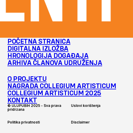
NTI 
POČETNA STRANICA
DIGITALNA IZLOŽBA
HRONOLOGIJA DOGAĐAJA
ARHIVA ČLANOVA UDRUŽENJA
O PROJEKTU
NAGRADA COLLEGIUM ARTISTICUM
COLLEGIUM ARTISTICUM 2025
KONTAKT
©
U
L
U
P
U
B
I
H
2
0
2
5
-
S
v
a
p
r
a
v
a
U
s
l
o
v
i
k
o
r
i
š
t
e
n
j
a
p
r
i
d
r
z
a
n
a
P
o
l
i
t
i
k
a
p
r
i
v
a
t
n
o
s
t
i
D
i
s
c
l
a
i
m
e
r