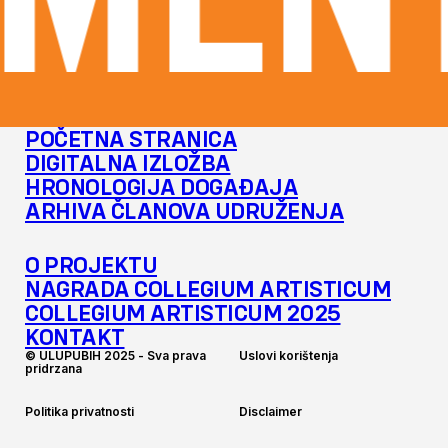
MENT
POČETNA STRANICA
DIGITALNA IZLOŽBA
HRONOLOGIJA DOGAĐAJA
ARHIVA ČLANOVA UDRUŽENJA
O PROJEKTU
NAGRADA COLLEGIUM ARTISTICUM
COLLEGIUM ARTISTICUM 2025
KONTAKT
©
U
L
U
P
U
B
I
H
2
0
2
5
-
S
v
a
p
r
a
v
a
U
s
l
o
v
i
k
o
r
i
š
t
e
n
j
a
p
r
i
d
r
z
a
n
a
P
o
l
i
t
i
k
a
p
r
i
v
a
t
n
o
s
t
i
D
i
s
c
l
a
i
m
e
r