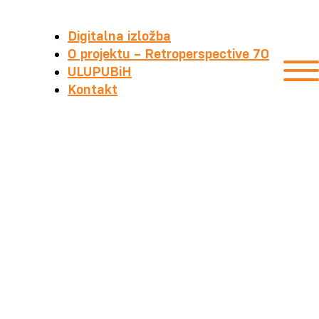
Digitalna izložba
O projektu – Retroperspective 70
ULUPUBiH
Kontakt