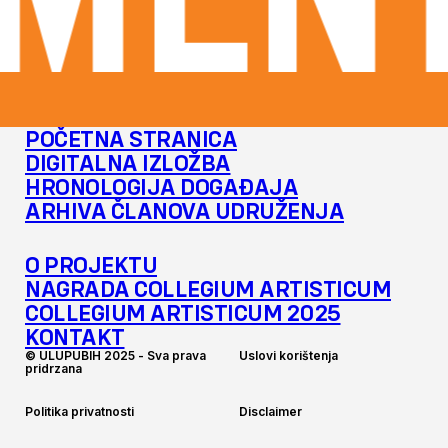
MENT
POČETNA STRANICA
DIGITALNA IZLOŽBA
HRONOLOGIJA DOGAĐAJA
ARHIVA ČLANOVA UDRUŽENJA
O PROJEKTU
NAGRADA COLLEGIUM ARTISTICUM
COLLEGIUM ARTISTICUM 2025
KONTAKT
©
U
L
U
P
U
B
I
H
2
0
2
5
-
S
v
a
p
r
a
v
a
U
s
l
o
v
i
k
o
r
i
š
t
e
n
j
a
p
r
i
d
r
z
a
n
a
P
o
l
i
t
i
k
a
p
r
i
v
a
t
n
o
s
t
i
D
i
s
c
l
a
i
m
e
r