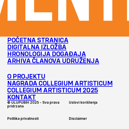
ENTI
POČETNA STRANICA
DIGITALNA IZLOŽBA
HRONOLOGIJA DOGAĐAJA
ARHIVA ČLANOVA UDRUŽENJA
O PROJEKTU
NAGRADA COLLEGIUM ARTISTICUM
COLLEGIUM ARTISTICUM 2025
KONTAKT
©
U
L
U
P
U
B
I
H
2
0
2
5
-
S
v
a
p
r
a
v
a
U
s
l
o
v
i
k
o
r
i
š
t
e
n
j
a
p
r
i
d
r
z
a
n
a
P
o
l
i
t
i
k
a
p
r
i
v
a
t
n
o
s
t
i
D
i
s
c
l
a
i
m
e
r