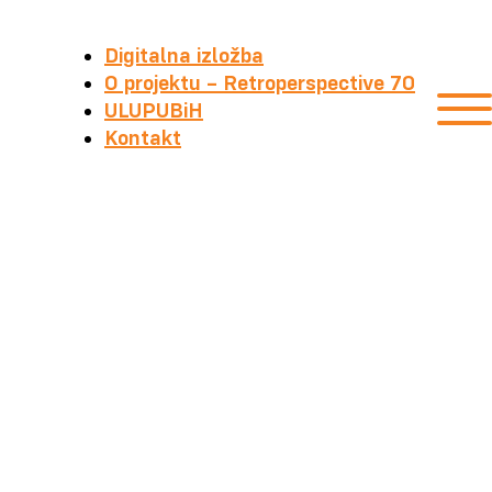
Digitalna izložba
O projektu – Retroperspective 70
ULUPUBiH
Kontakt