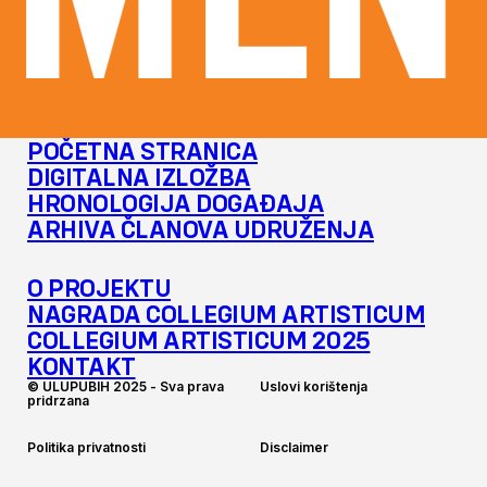
MENT
POČETNA STRANICA
DIGITALNA IZLOŽBA
HRONOLOGIJA DOGAĐAJA
ARHIVA ČLANOVA UDRUŽENJA
O PROJEKTU
NAGRADA COLLEGIUM ARTISTICUM
COLLEGIUM ARTISTICUM 2025
KONTAKT
©
U
L
U
P
U
B
I
H
2
0
2
5
-
S
v
a
p
r
a
v
a
U
s
l
o
v
i
k
o
r
i
š
t
e
n
j
a
p
r
i
d
r
z
a
n
a
P
o
l
i
t
i
k
a
p
r
i
v
a
t
n
o
s
t
i
D
i
s
c
l
a
i
m
e
r