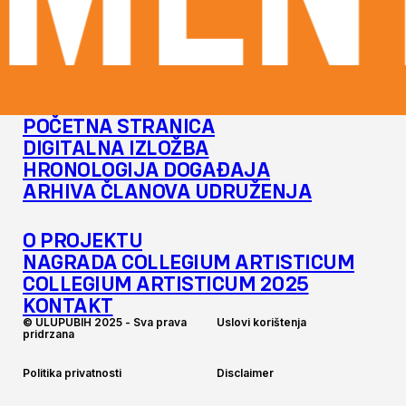
MENT
POČETNA STRANICA
DIGITALNA IZLOŽBA
HRONOLOGIJA DOGAĐAJA
ARHIVA ČLANOVA UDRUŽENJA
O PROJEKTU
NAGRADA COLLEGIUM ARTISTICUM
COLLEGIUM ARTISTICUM 2025
KONTAKT
©
U
L
U
P
U
B
I
H
2
0
2
5
-
S
v
a
p
r
a
v
a
U
s
l
o
v
i
k
o
r
i
š
t
e
n
j
a
p
r
i
d
r
z
a
n
a
P
o
l
i
t
i
k
a
p
r
i
v
a
t
n
o
s
t
i
D
i
s
c
l
a
i
m
e
r