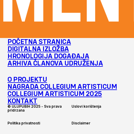
MENT
POČETNA STRANICA
DIGITALNA IZLOŽBA
HRONOLOGIJA DOGAĐAJA
ARHIVA ČLANOVA UDRUŽENJA
O PROJEKTU
NAGRADA COLLEGIUM ARTISTICUM
COLLEGIUM ARTISTICUM 2025
KONTAKT
©
U
L
U
P
U
B
I
H
2
0
2
5
-
S
v
a
p
r
a
v
a
U
s
l
o
v
i
k
o
r
i
š
t
e
n
j
a
p
r
i
d
r
z
a
n
a
P
o
l
i
t
i
k
a
p
r
i
v
a
t
n
o
s
t
i
D
i
s
c
l
a
i
m
e
r