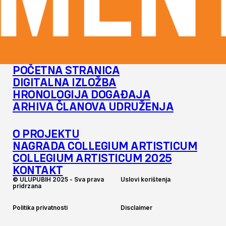
MENT
POČETNA STRANICA
DIGITALNA IZLOŽBA
HRONOLOGIJA DOGAĐAJA
ARHIVA ČLANOVA UDRUŽENJA
O PROJEKTU
NAGRADA COLLEGIUM ARTISTICUM
COLLEGIUM ARTISTICUM 2025
KONTAKT
©
U
L
U
P
U
B
I
H
2
0
2
5
-
S
v
a
p
r
a
v
a
U
s
l
o
v
i
k
o
r
i
š
t
e
n
j
a
p
r
i
d
r
z
a
n
a
P
o
l
i
t
i
k
a
p
r
i
v
a
t
n
o
s
t
i
D
i
s
c
l
a
i
m
e
r