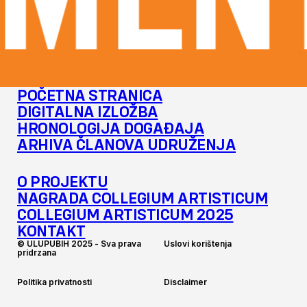
MENT
POČETNA STRANICA
DIGITALNA IZLOŽBA
HRONOLOGIJA DOGAĐAJA
ARHIVA ČLANOVA UDRUŽENJA
O PROJEKTU
NAGRADA COLLEGIUM ARTISTICUM
COLLEGIUM ARTISTICUM 2025
KONTAKT
©
U
L
U
P
U
B
I
H
2
0
2
5
-
S
v
a
p
r
a
v
a
U
s
l
o
v
i
k
o
r
i
š
t
e
n
j
a
p
r
i
d
r
z
a
n
a
P
o
l
i
t
i
k
a
p
r
i
v
a
t
n
o
s
t
i
D
i
s
c
l
a
i
m
e
r