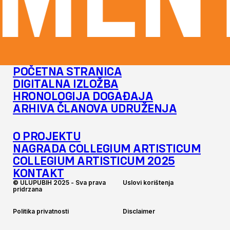
MENT
POČETNA STRANICA
DIGITALNA IZLOŽBA
HRONOLOGIJA DOGAĐAJA
ARHIVA ČLANOVA UDRUŽENJA
O PROJEKTU
NAGRADA COLLEGIUM ARTISTICUM
COLLEGIUM ARTISTICUM 2025
KONTAKT
©
U
L
U
P
U
B
I
H
2
0
2
5
-
S
v
a
p
r
a
v
a
U
s
l
o
v
i
k
o
r
i
š
t
e
n
j
a
p
r
i
d
r
z
a
n
a
P
o
l
i
t
i
k
a
p
r
i
v
a
t
n
o
s
t
i
D
i
s
c
l
a
i
m
e
r