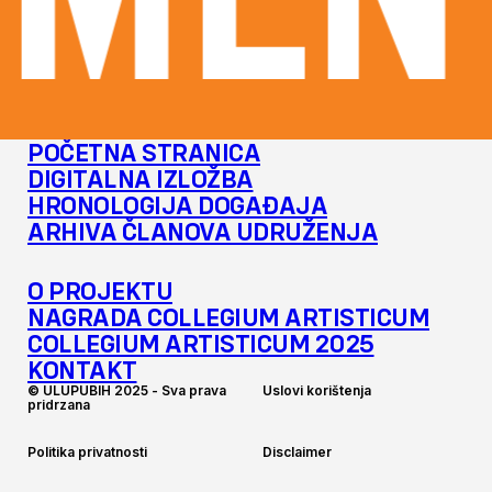
MENT
POČETNA STRANICA
DIGITALNA IZLOŽBA
HRONOLOGIJA DOGAĐAJA
ARHIVA ČLANOVA UDRUŽENJA
O PROJEKTU
NAGRADA COLLEGIUM ARTISTICUM
COLLEGIUM ARTISTICUM 2025
KONTAKT
©
U
L
U
P
U
B
I
H
2
0
2
5
-
S
v
a
p
r
a
v
a
U
s
l
o
v
i
k
o
r
i
š
t
e
n
j
a
p
r
i
d
r
z
a
n
a
P
o
l
i
t
i
k
a
p
r
i
v
a
t
n
o
s
t
i
D
i
s
c
l
a
i
m
e
r