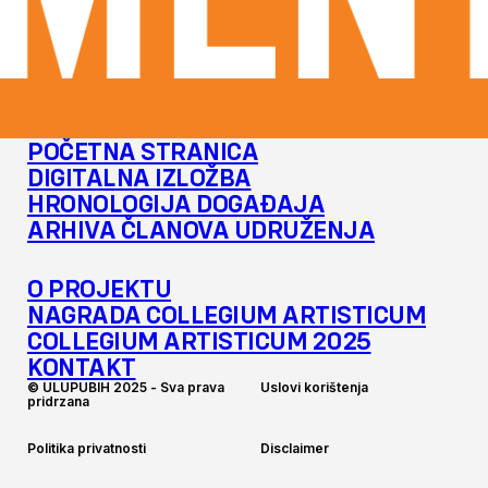
MENT
POČETNA STRANICA
DIGITALNA IZLOŽBA
HRONOLOGIJA DOGAĐAJA
ARHIVA ČLANOVA UDRUŽENJA
O PROJEKTU
NAGRADA COLLEGIUM ARTISTICUM
COLLEGIUM ARTISTICUM 2025
KONTAKT
©
U
L
U
P
U
B
I
H
2
0
2
5
-
S
v
a
p
r
a
v
a
U
s
l
o
v
i
k
o
r
i
š
t
e
n
j
a
p
r
i
d
r
z
a
n
a
P
o
l
i
t
i
k
a
p
r
i
v
a
t
n
o
s
t
i
D
i
s
c
l
a
i
m
e
r