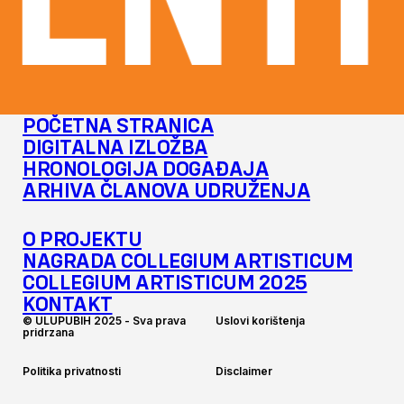
ENTI 
POČETNA STRANICA
DIGITALNA IZLOŽBA
HRONOLOGIJA DOGAĐAJA
ARHIVA ČLANOVA UDRUŽENJA
O PROJEKTU
NAGRADA COLLEGIUM ARTISTICUM
COLLEGIUM ARTISTICUM 2025
KONTAKT
©
U
L
U
P
U
B
I
H
2
0
2
5
-
S
v
a
p
r
a
v
a
U
s
l
o
v
i
k
o
r
i
š
t
e
n
j
a
p
r
i
d
r
z
a
n
a
P
o
l
i
t
i
k
a
p
r
i
v
a
t
n
o
s
t
i
D
i
s
c
l
a
i
m
e
r