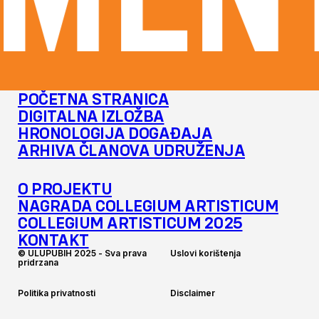
MENT
POČETNA STRANICA
DIGITALNA IZLOŽBA
HRONOLOGIJA DOGAĐAJA
ARHIVA ČLANOVA UDRUŽENJA
O PROJEKTU
NAGRADA COLLEGIUM ARTISTICUM
COLLEGIUM ARTISTICUM 2025
KONTAKT
©
U
L
U
P
U
B
I
H
2
0
2
5
-
S
v
a
p
r
a
v
a
U
s
l
o
v
i
k
o
r
i
š
t
e
n
j
a
p
r
i
d
r
z
a
n
a
P
o
l
i
t
i
k
a
p
r
i
v
a
t
n
o
s
t
i
D
i
s
c
l
a
i
m
e
r