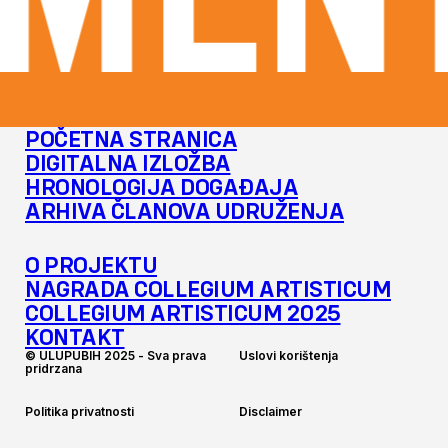
MENT
POČETNA STRANICA
DIGITALNA IZLOŽBA
HRONOLOGIJA DOGAĐAJA
ARHIVA ČLANOVA UDRUŽENJA
O PROJEKTU
NAGRADA COLLEGIUM ARTISTICUM
COLLEGIUM ARTISTICUM 2025
KONTAKT
©
U
L
U
P
U
B
I
H
2
0
2
5
-
S
v
a
p
r
a
v
a
U
s
l
o
v
i
k
o
r
i
š
t
e
n
j
a
p
r
i
d
r
z
a
n
a
P
o
l
i
t
i
k
a
p
r
i
v
a
t
n
o
s
t
i
D
i
s
c
l
a
i
m
e
r