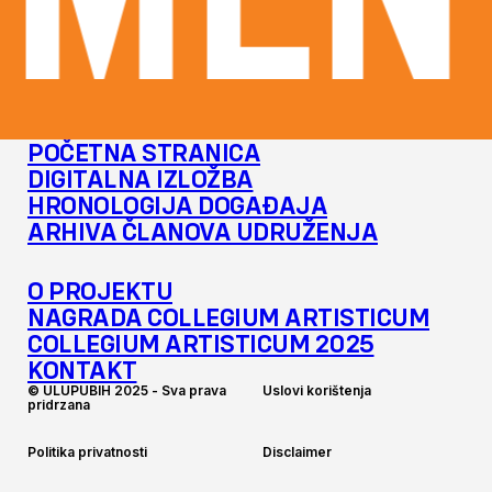
MENT
POČETNA STRANICA
DIGITALNA IZLOŽBA
HRONOLOGIJA DOGAĐAJA
ARHIVA ČLANOVA UDRUŽENJA
O PROJEKTU
NAGRADA COLLEGIUM ARTISTICUM
COLLEGIUM ARTISTICUM 2025
KONTAKT
©
U
L
U
P
U
B
I
H
2
0
2
5
-
S
v
a
p
r
a
v
a
U
s
l
o
v
i
k
o
r
i
š
t
e
n
j
a
p
r
i
d
r
z
a
n
a
P
o
l
i
t
i
k
a
p
r
i
v
a
t
n
o
s
t
i
D
i
s
c
l
a
i
m
e
r