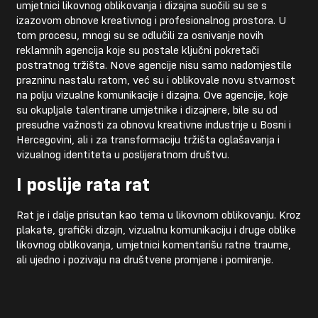
umjetnici likovnog oblikovanja i dizajna suočili su se s
izazovom obnove kreativnog i profesionalnog prostora. U
tom procesu, mnogi su se odlučili za osnivanje novih
reklamnih agencija koje su postale ključni pokretači
postratnog tržišta. Nove agencije nisu samo nadomjestile
prazninu nastalu ratom, već su i oblikovale novu stvarnost
na polju vizualne komunikacije i dizajna. Ove agencije, koje
su okupljale talentirane umjetnike i dizajnere, bile su od
presudne važnosti za obnovu kreativne industrije u Bosni i
Hercegovini, ali i za transformaciju tržišta oglašavanja i
vizualnog identiteta u poslijeratnom društvu.
I poslije rata rat
Rat je i dalje prisutan kao tema u likovnom oblikovanju. Kroz
plakate, grafički dizajn, vizualnu komunikaciju i druge oblike
likovnog oblikovanja, umjetnici komentarišu ratne traume,
ali ujedno i pozivaju na društvene promjene i pomirenje.