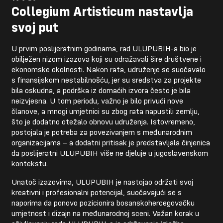
Collegium Artisticum nastavlja
svoj put
U prvim poslijeratnim godinama, rad ULUPUBIH-a bio je
obilježen nizom izazova koji su odražavali šire društvene i
ekonomske okolnosti. Nakon rata, udruženje se suočavalo
s finansijskom nestabilnošću, jer su sredstva za projekte
bila oskudna, a podrška iz domaćih izvora često je bila
neizvjesna. U tom periodu, važno je bilo privući nove
članove, a mnogi umjetnici su zbog rata napustili zemlju,
što je dodatno otežalo obnovu udruženja. Istovremeno,
postojala je potreba za povezivanjem s međunarodnim
organizacijama – a dodatni pritisak je predstavljala činjenica
da poslijeratni ULUPUBIH više ne djeluje u jugoslavenskom
kontekstu.
Unatoč izazovima, ULUPUBIH je nastojao održati svoj
kreativni i profesionalni potencijal, suočavajući se s
naporima da ponovo pozicionira bosanskohercegovačku
umjetnost i dizajn na međunarodnoj sceni. Važan korak u