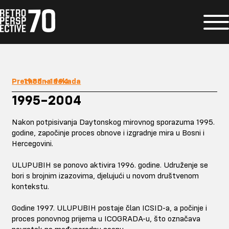
Prethodna dekada
1995–2004
Nakon potpisivanja Daytonskog mirovnog sporazuma 1995.
godine, započinje proces obnove i izgradnje mira u Bosni i
Hercegovini.
ULUPUBIH se ponovo aktivira 1996. godine. Udruženje se
bori s brojnim izazovima, djelujući u novom društvenom
kontekstu.
Godine 1997. ULUPUBIH postaje član ICSID-a, a počinje i
proces ponovnog prijema u ICOGRADA-u, što označava
povratak na međunarodnu scenu.