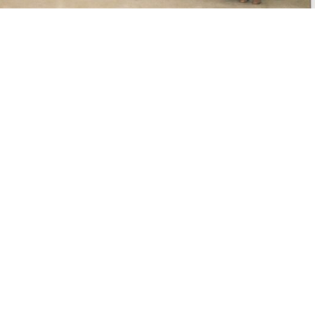
r za međudisciplinarne susrete, što izložbi daje poseban
m, tako i u edukativnim i društvenim okvirima. Prema
aciju izložbe svake godine na sebe preuzima jedno od tri
 upravo Collegium artisticum predstavlja prvi korak ka
idljivosti u javnom prostoru.
legium artisticum
joj izložbi Collegium artisticum ima višestruki značaj. Ona