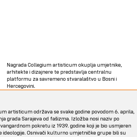
Nagrada Collegium artisticum okuplja umjetnike,
arhitekte i dizajnere te predstavlja centralnu
platformu za savremeno stvaralaštvo u Bosni i
Hercegovini.
ium artisticum održava se svake godine povodom 6. aprila,
ja grada Sarajeva od fašizma. Izložba nosi naziv po
angardnom pokretu iz 1939. godine koji je bio usmjeren
ke ideologije. Osnivači kulturno umjetničke grupe bili su