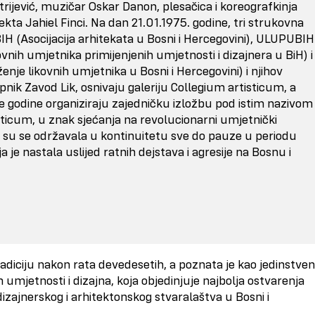
itrijević, muzičar Oskar Danon, plesačica i koreografkinja
tekta Jahiel Finci. Na dan 21.01.1975. godine, tri strukovna
H (Asocijacija arhitekata u Bosni i Hercegovini), ULUPUBIH
vnih umjetnika primijenjenih umjetnosti i dizajnera u BiH) i
je likovnih umjetnika u Bosni i Hercegovini) i njihov
nik Zavod Lik, osnivaju galeriju Collegium artisticum, a
te godine organiziraju zajedničku izložbu pod istim nazivom
sticum, u znak sjećanja na revolucionarni umjetnički
e su se održavala u kontinuitetu sve do pauze u periodu
a je nastala uslijed ratnih dejstava i agresije na Bosnu i
radiciju nakon rata devedesetih, a poznata je kao jedinstven
 umjetnosti i dizajna, koja objedinjuje najbolja ostvarenja
zajnerskog i arhitektonskog stvaralaštva u Bosni i