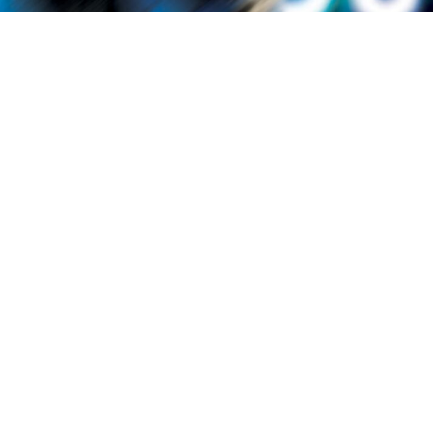
Ova izložba je mnogo više od formalne prezentacije — ona 
kritički dijalog, valorizaciju i arhiviranje aktuelne umjetničk
jedinstvenom kulturnom događaju koji okuplja autore iz razl
slikarstva, grafike i kiparstva, preko grafičkog dizajna, scen
kostimografije, do arhitektonskih rješenja i urbanističkih pr
predstavljanje tri udruženja omogućava presjek cjelokupn