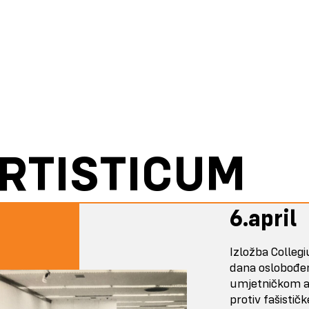
RTISTICUM
6.april
Izložba Colleg
dana oslobođen
umjetničkom av
protiv fašistič