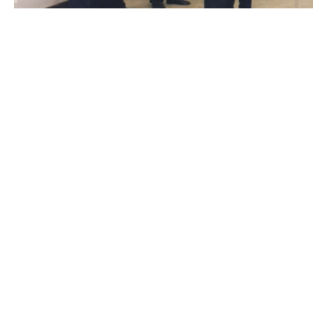
stvaralaštva i otvara prosto
je platforma za afirmaciju,
značaj kako u profesionalni
e produkcije. Riječ je o
dugogodišnjoj praksi organiz
ičitih disciplina — od
udruženja. Za mnoge autore,
ografije, produkt dizajna i
profesionalnom priznanju i v
ijedloga. Zajedničko
og spektra vizualnog
Nagrade Col
Dodjela nagrada na godišn