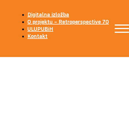
Digitalna izložba
O projektu – Retroperspective 70
ULUPUBiH
Kontakt