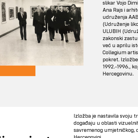
slikar Vojo Dim
Ana Rajs i arhi
udruženja AABI
(Udruženje liko
ULUBIH (Udružen
zakonski zastup
već u aprilu is
Collegium arti
pokret. Izložb
1992.-1996., koj
Hercegovinu.
Izložba je nastavila svoju t
događaju u oblasti vizuelnih
savremenog umjetničkog, di
Hercegovini.