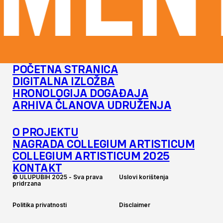
MENT
POČETNA STRANICA
DIGITALNA IZLOŽBA
HRONOLOGIJA DOGAĐAJA
ARHIVA ČLANOVA UDRUŽENJA
O PROJEKTU
NAGRADA COLLEGIUM ARTISTICUM
COLLEGIUM ARTISTICUM 2025
KONTAKT
©
U
L
U
P
U
B
I
H
2
0
2
5
-
S
v
a
p
r
a
v
a
U
s
l
o
v
i
k
o
r
i
š
t
e
n
j
a
p
r
i
d
r
z
a
n
a
P
o
l
i
t
i
k
a
p
r
i
v
a
t
n
o
s
t
i
D
i
s
c
l
a
i
m
e
r