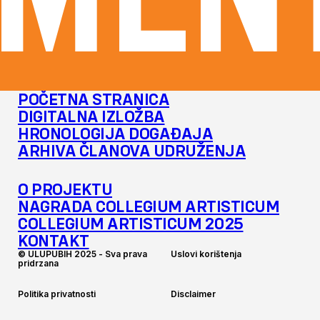
MENT
POČETNA STRANICA
DIGITALNA IZLOŽBA
HRONOLOGIJA DOGAĐAJA
ARHIVA ČLANOVA UDRUŽENJA
O PROJEKTU
NAGRADA COLLEGIUM ARTISTICUM
COLLEGIUM ARTISTICUM 2025
KONTAKT
©
U
L
U
P
U
B
I
H
2
0
2
5
-
S
v
a
p
r
a
v
a
U
s
l
o
v
i
k
o
r
i
š
t
e
n
j
a
p
r
i
d
r
z
a
n
a
P
o
l
i
t
i
k
a
p
r
i
v
a
t
n
o
s
t
i
D
i
s
c
l
a
i
m
e
r